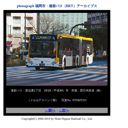
photograph 福岡市・連節バス（BRT）アーカイブス
連節バス・渡辺通1丁目 2018（平成30）年 所蔵：西日本鉄道（株）
（メルセデスベンツ製） 写真No. NTDMT325
←前へ
→次へ
Copyright(C) 2000-2019 by Nishi-Nippon Railroad Co., Ltd.