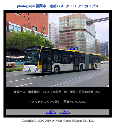
photograph 福岡市・連節バス（BRT）アーカイブス
連節バス・博多駅前 2019（令和元）年 所蔵：西日本鉄道（株）
（メルセデスベンツ製） 写真No. NGKL601
←前へ
→次へ
Copyright(C) 2000-2019 by Nishi-Nippon Railroad Co., Ltd.