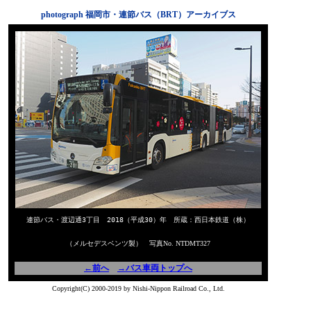
photograph 福岡市・連節バス（BRT）アーカイブス
連節バス・渡辺通3丁目 2018（平成30）年 所蔵：西日本鉄道（株）
（メルセデスベンツ製） 写真No. NTDMT327
←前へ
→バス車両トップへ
Copyright(C) 2000-2019 by Nishi-Nippon Railroad Co., Ltd.