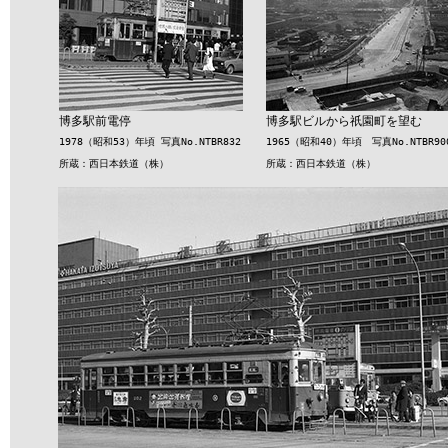
博多駅前電停
博多駅ビルから祇園町を望む
1978（昭和53）年頃 写真No.NTBR832
1965（昭和40）年頃 写真No.NTBR90
所蔵：西日本鉄道（株）
所蔵：西日本鉄道（株）