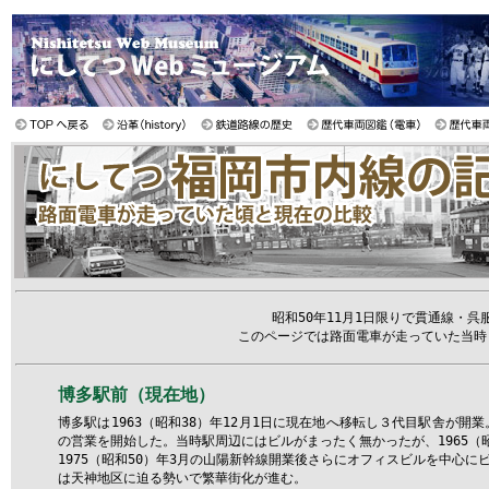
昭和50年11月1日限りで貫通線・
このページでは路面電車が走っていた当時
博多駅前（現在地）
博多駅は1963（昭和38）年12月1日に現在地へ移転し３代目駅舎が開
の営業を開始した。当時駅周辺にはビルがまったく無かったが、1965（
1975（昭和50）年3月の山陽新幹線開業後さらにオフィスビルを中心に
は天神地区に迫る勢いで繁華街化が進む。