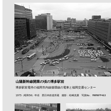
山陽新幹線開業の頃の博多駅前
博多駅前電停の福岡市内線循環線の電車と福岡交通センター
1975（昭和50）年頃 西日本鉄道所蔵 撮影：松嶋克廣 写真No. MNMNFP463