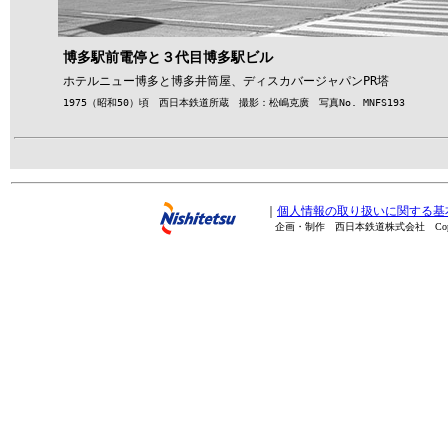
博多駅前電停と３代目博多駅ビル
ホテルニュー博多と博多井筒屋、ディスカバージャパンPR塔
1975（昭和50）頃 西日本鉄道所蔵 撮影：松嶋克廣 写真No. MNFS193
｜
個人情報の取り扱いに関する基
企画・制作 西日本鉄道株式会社 Copyright(C) 20