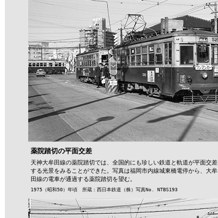
薬院踏切の平面交差
天神大牟田線の薬院踏切では、全国的にも珍しい鉄道と軌道が平面交差
する光景をみることができた。写真は福岡市内線城東橋電停から、大牟
田線の電車が通過する薬
院踏切を望む。
1975（昭和50）年頃 所蔵：西日本鉄道（株）写真No. NTBS193