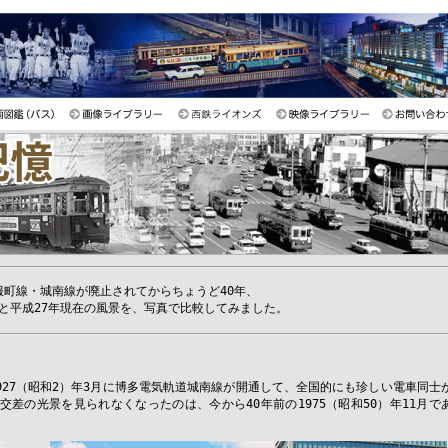
呉服町線・城南線が廃止されてからちょうど40年、
と平成27年現在の風景を、写真で比較してみました。
1927（昭和2）年3月に博多電気軌道城南線が開通して、全国的にも珍しい電車同士
の光景を見られなくなったのは、今から40年前の1975（昭和50）年11月で