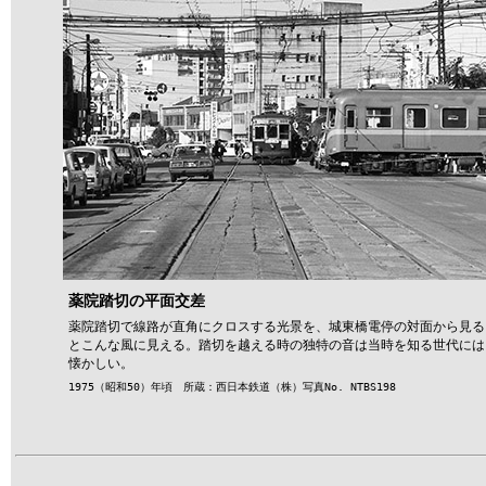
薬院踏切の平面交差
薬院踏切で線路が直角にクロスする光景を、城東橋電停の対面から見る
とこんな風に見える。踏切を越える時の独特の音は当時を知る世代には
懐かしい。
1975（昭和50）年頃 所蔵：西日本鉄道（株）写真No. NTBS198