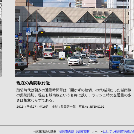
現在の薬院駅付近
踏切時代は朝夕の通勤時間帯は「開かずの踏切」の代名詞だった城南線
の薬院踏切。現在も城南線という名称は残り、ラッシュ時の交通量の多
さは相変わらずである。
2015（平成27）年10月 撮影：益田啓一郎 写真No.NTBMS102
←鉄道路線の歴史「
福岡市内線（福博電車）
」へ ←
にしてつ福岡市内線の記