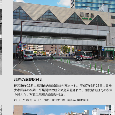
現在の薬院駅付近
昭和50年11月に福岡市内線城南線が廃止され、平成7年3月25日に天神
大牟田線の福岡ー平尾間の連続立体交差化されて、薬院踏切はその役目
を終えた。写真は現在の薬院駅付近。
2015（平成27）年10月 撮影：益田啓一郎 写真No.NTBMS101