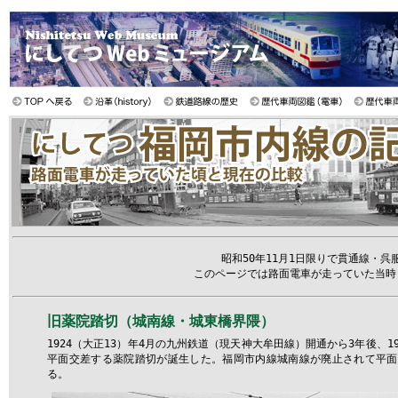
昭和50年11月1日限りで貫通線・
このページでは路面電車が走っていた当時
旧薬院踏切（城南線・城東橋界隈）
1924（大正13）年4月の九州鉄道（現天神大牟田線）開通から3年後、
平面交差する薬院踏切が誕生した。福岡市内線城南線が廃止されて平面交差
る。