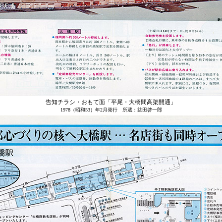
告知チラシ・おもて面「平尾・大橋間高架開通」
1978（昭和53）年2月発行 所蔵：益田啓一郎