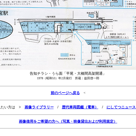
告知チラシ・うら面「平尾・大橋間高架開通」
1978（昭和53）年2月発行 所蔵：益田啓一郎
前のページへ戻る
<
見たい方は
>
画像ライブラリー
/
歴代車両図鑑（電車）
/
にしてつニュース
画像借用をご希望の方へ（写真・映像貸出および利用規定）