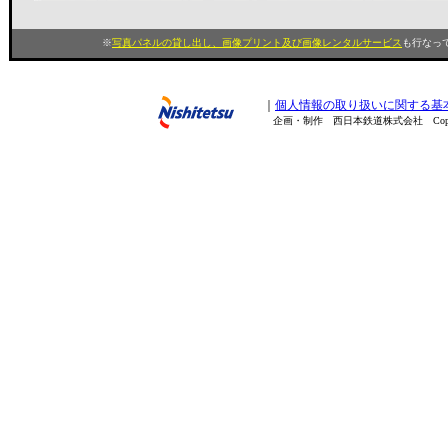
※
写真パネルの貸し出し、画像プリント及び画像レンタルサービス
も行なって
｜
個人情報の取り扱いに関する基
企画・制作 西日本鉄道株式会社 Copyright(C) 200