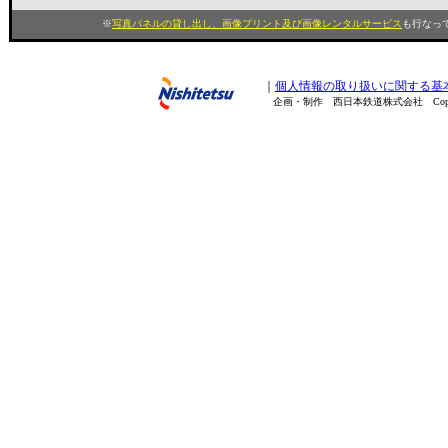
※
写真パネルの貸し出し、画像プリント及び画像レンタルサービス
も行なって
｜
個人情報の取り扱いに関する基
企画・制作 西日本鉄道株式会社 Copyright(C) 200