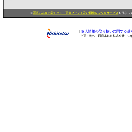
※
写真パネルの貸し出し、画像プリント及び画像レンタルサービス
も行なって
｜
個人情報の取り扱いに関する基
企画・制作 西日本鉄道株式会社 Copyright(C) 200