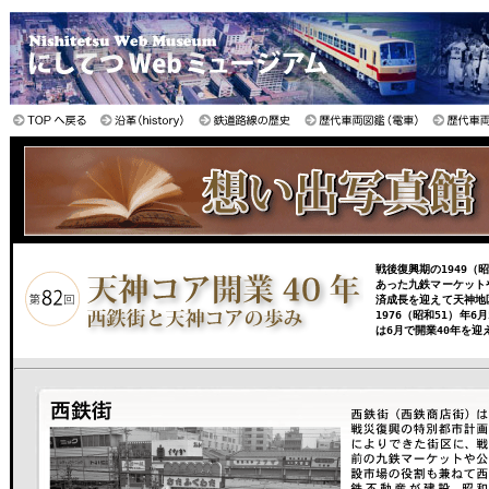
戦後復興期の1949（
あった九鉄マーケット
済成長を迎えて天神地
1976（昭和51）年
は6月で開業40年を