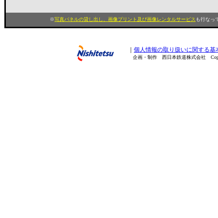
※
写真パネルの貸し出し、画像プリント及び画像レンタルサービス
も行なって
｜
個人情報の取り扱いに関する基
企画・制作 西日本鉄道株式会社 Copyright(C) 200