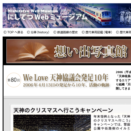
2006（
「天神発展
するエリア
り組織「天
開してきま