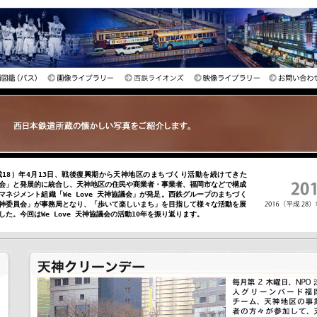
平成18）年4月13日、戦後復興期から天神地区のまちづくり活動を続けてきた
会」と発展的に統合し、天神地区の住民や商業者・事業者、福岡市などで構成
マネジメント組織「We Love 天神協議会」が発足。西鉄グループのまちづく
神委員会」が事務局となり、「歩いて楽しいまち」を目指して様々な活動を展
した。今回はWe Love 天神協議会の活動10年を振り返ります。