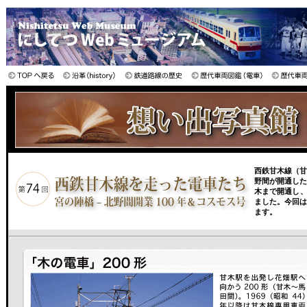
西鉄甘木線（甘
野間が開通したの
木まで開通し、
ました。今回は
ます。