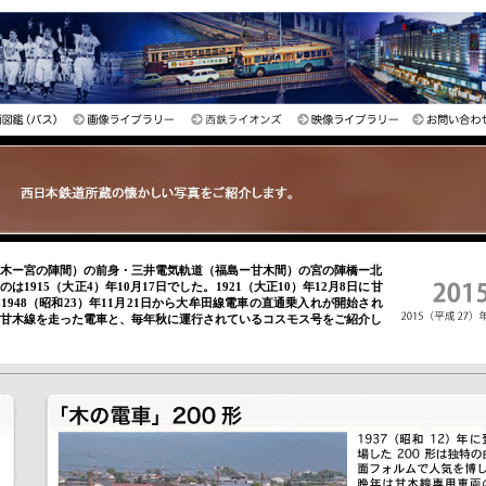
木ー宮の陣間）の前身・三井電気軌道（福島ー甘木間）の宮の陣橋ー北
は1915（大正4）年10月17日でした。1921（大正10）年12月8日に甘
1948（昭和23）年11月21日から大牟田線電車の直通乗入れが開始され
甘木線を走った電車と、毎年秋に運行されているコスモス号をご紹介し