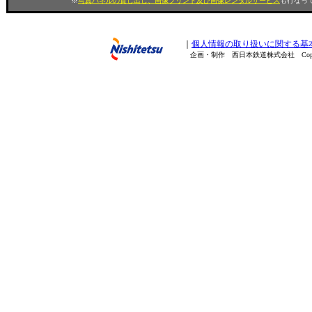
※
写真パネルの貸し出し、画像プリント及び画像レンタルサービス
も行なって
｜
個人情報の取り扱いに関する基
企画・制作 西日本鉄道株式会社 Copyright(C) 200