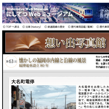
今から80年
通線・呉服
等）を譲り
市内線在り