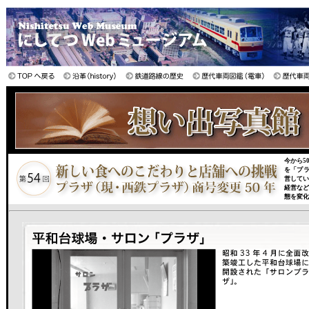
今から5
を「プラ
営してい
経営など
態を変化