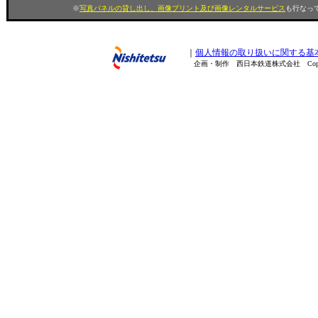
※
写真パネルの貸し出し、画像プリント及び画像レンタルサービス
も行なって
｜
個人情報の取り扱いに関する基
企画・制作 西日本鉄道株式会社 Copyright(C) 200