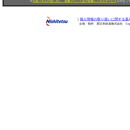
※
写真パネルの貸し出し、画像プリント及び画像レンタルサービス
も行なって
｜
個人情報の取り扱いに関する基
企画・制作 西日本鉄道株式会社 Copyright(C) 200