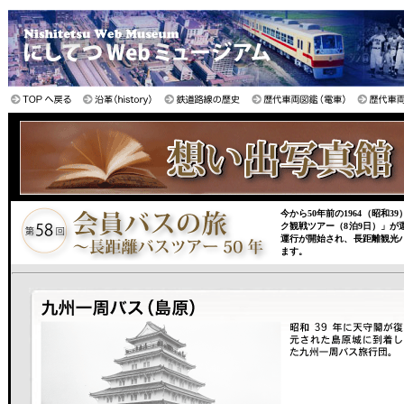
今から50年前の1964（昭和
ク観戦ツアー（8泊9日）」が運
運行が開始され、長距離観光
ます。