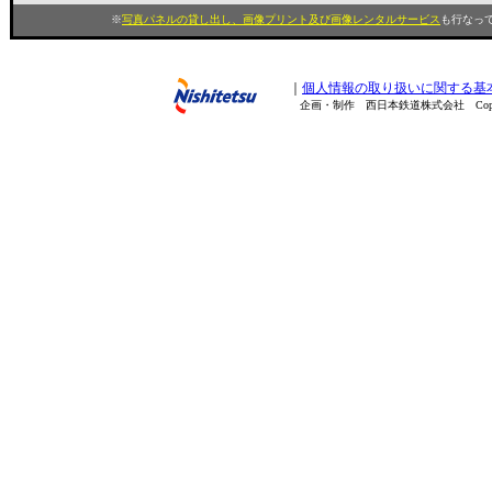
※
写真パネルの貸し出し、画像プリント及び画像レンタルサービス
も行なって
｜
個人情報の取り扱いに関する基
企画・制作 西日本鉄道株式会社 Copyright(C) 200