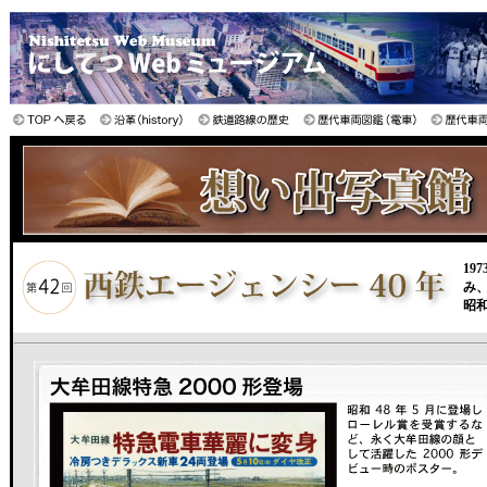
19
み
昭