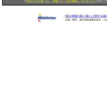
※
写真パネルの貸し出し、画像プリント及び画像レンタルサービス
も行なって
｜
個人情報の取り扱いに関する基
企画・制作 西日本鉄道株式会社 Copyright(C) 200