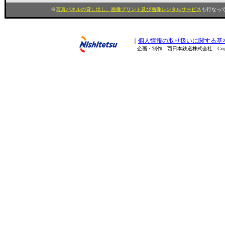
※
写真パネルの貸し出し、画像プリント及び画像レンタルサービス
も行なって
｜
個人情報の取り扱いに関する基
企画・制作 西日本鉄道株式会社 Copyright(C) 200