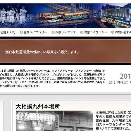
0）年11 月に開業した福岡スポーツセンターは、インドアアリーナ（アイススケート場他）や
どを運営し、大相撲九州本場所やプロレス、プロボクシングをはじめ、宝塚歌劇やボリシ
福岡の地に様々なイベントを紹介してきました。建物閉館後もイベント等を主催してきた
ツセンターは、2012（平成24）年1 月1 日、西鉄に吸収合併されて56 年の歴史に幕を下
はその歴史の一端をご紹介します。