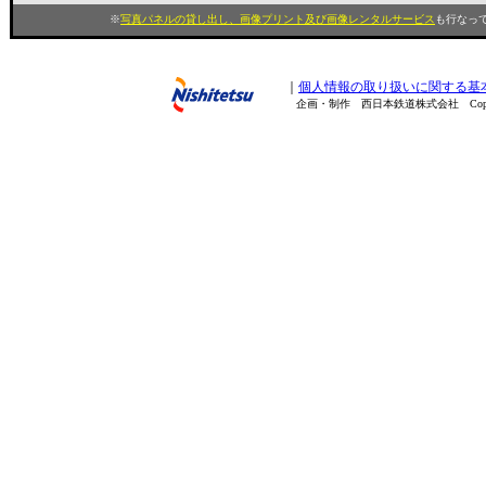
※
写真パネルの貸し出し、画像プリント及び画像レンタルサービス
も行なって
｜
個人情報の取り扱いに関する基
企画・制作 西日本鉄道株式会社 Copyright(C) 200