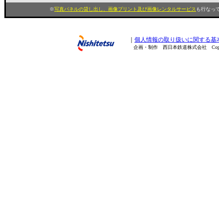
※
写真パネルの貸し出し、画像プリント及び画像レンタルサービス
も行なって
｜
個人情報の取り扱いに関する基
企画・制作 西日本鉄道株式会社 Copyright(C) 200