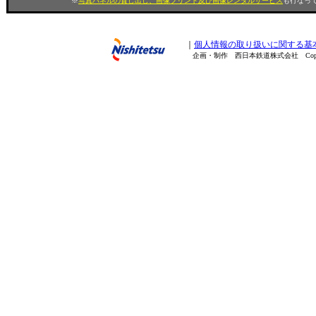
※
写真パネルの貸し出し、画像プリント及び画像レンタルサービス
も行なって
｜
個人情報の取り扱いに関する基
企画・制作 西日本鉄道株式会社 Copyright(C) 200