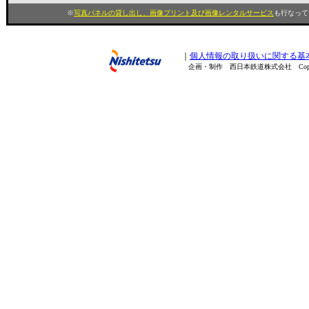
※
写真パネルの貸し出し、画像プリント及び画像レンタルサービス
も行なってい
｜
個人情報の取り扱いに関する基
企画・制作 西日本鉄道株式会社 Copyright(C) 200