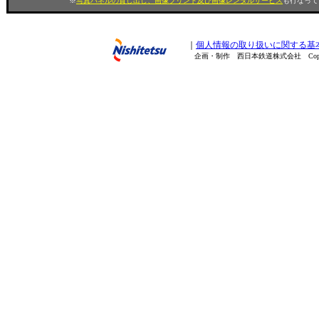
※
写真パネルの貸し出し、画像プリント及び画像レンタルサービス
も行なってい
｜
個人情報の取り扱いに関する基
企画・制作 西日本鉄道株式会社 Copyright(C) 200