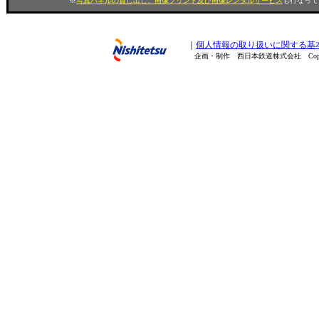
※
写真パネルの貸し出し、画像プリント及び画像レンタルサービス
も行なってい
｜
個人情報の取り扱いに関する基
企画・制作 西日本鉄道株式会社 Copyright(C) 200