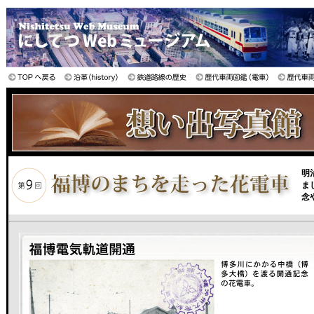
明
ま
念