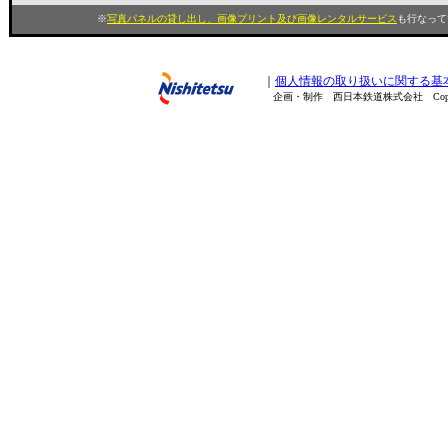
※
写真パネルの貸し出し、画像プリント及び画像レンタルサービス
も行なってい
｜
個人情報の取り扱いに関する基
企画・制作 西日本鉄道株式会社 Copyright(C) 200