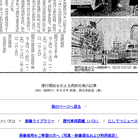
運行開始を伝える西鉄社報の記事
1962（昭和37）年８月号 所蔵：西日本鉄道（株）
前のページへ戻る
<
見たい方は
>
画像ライブラリー
/
歴代車両図鑑（バス）
/
にしてつニュース
画像借用をご希望の方へ（写真・映像貸出および利用規定）