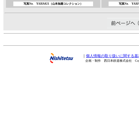
写真No. YAHA021
（山本魚
睡コレクション）
写真No. YAHA
｜
個人情報の取り扱いに関する基
企画・制作 西日本鉄道株式会社 Copyright(C) 20