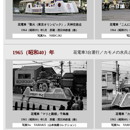
花電車「聖火（東京オリンピック）」
天神交差点
花電車「こんに
1964（昭和39）年5月 所蔵：西日本鉄道（株）
1964（昭和3
写真No.
NHDC282
写
1965（昭和40）年
花電車3台運行／カモメの水兵
花電車「マリと殿様」
千鳥橋
花電車「カ
1965（昭和40）年5月 所蔵：西日本鉄道（株）
1965（昭和4
写真No. YAHA025
（山本魚
睡コレクション）
写真No. YAHA