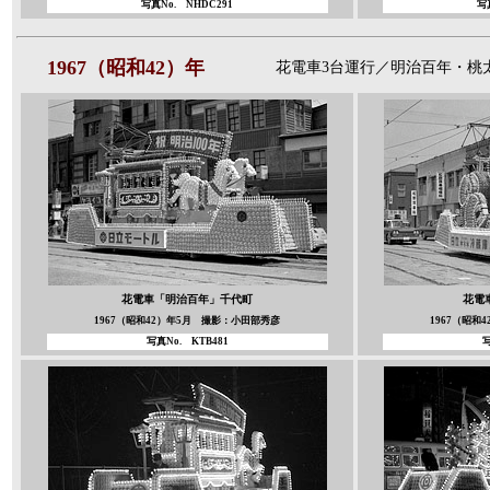
写真No. NHDC291
写
1967（昭和42）年
花電車3台運行／明治百年・桃
花電車「明治百年」
千代町
花電
1967（昭和42）年5月 撮影：小田部秀彦
1967（昭和
写真No.
KTB481
写