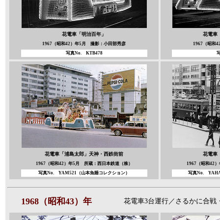
花電車「明治百年」
花電車
1967（昭和42）年5月 撮影：小田部秀彦
1967（昭和
写真No.
KTB478
写
花電車「浦島太郎」
天神・西鉄街前
花電車
1967（昭和42）年5月 所蔵：西日本鉄道（株）
1967（昭和4
写真No. YAM521
（山本魚
睡コレクション）
写真No. YAHA
1968（昭和43）年
花電車3台運行／さるかに合戦