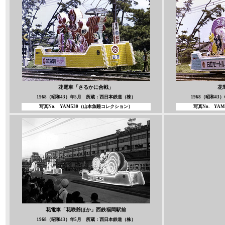
花電車「さるかに合戦」
花
1968（昭和43）年5月 所蔵：西日本鉄道（株）
1968（昭和4
写真No.
YAM530
（山本魚
睡コレクション）
写真No. YAM
花電車「花咲爺ほか」
西鉄福岡駅前
1968（昭和43）年5月 所蔵：西日本鉄道（株）