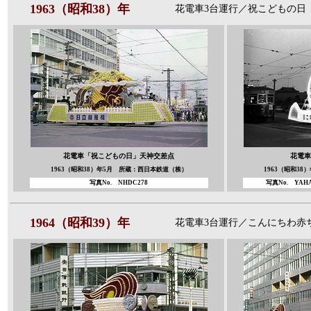
1963（昭和38）年
花電車3台運行／祝こどもの日
花電車「祝こどもの日」
天神交差点
花電車
1963（昭和38）年5月 所蔵：西日本鉄道（株）
1963（昭和3
写真No.
NHDC278
写真No. YAHA
1964（昭和39）年
花電車3台運行／こんにちわ赤