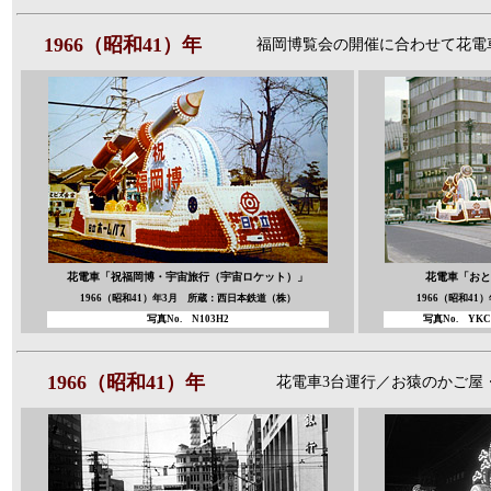
1966（昭和41）年
福岡博覧会の開催に合わせて花電
花電車「祝福岡博・宇宙旅行（宇宙ロケット）」
花電車「おと
1966（昭和41）年3月 所蔵：西日本鉄道（株）
1966（昭和4
写真No. N103H2
写真No. YKC
1966（昭和41）年
花電車3台運行／お猿のかご屋