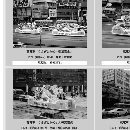
花電車「うさぎとかめ・交通安全」
花電
1970（昭和45）年5月 撮影：吉富実
1970（昭
写真No.
S5003Y11
写
花電車「うさぎとかめ」
天神交差点
花電車
1970（昭和45）年5月 所蔵：西日本鉄道（株）
1970（昭和4