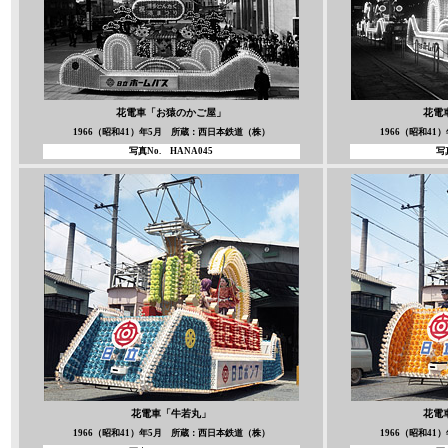
花電車「お猿のかご屋」
花電
1966（昭和41）年5月 所蔵：西日本鉄道（株）
1966（昭和4
写真No. HANA045
写
花電車「牛若丸」
花電
1966（昭和41）年5月 所蔵：西日本鉄道（株）
1966（昭和4