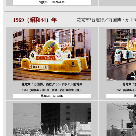
写真No.
HANA029
1969（昭和44）年
花電車3台運行／万国博・かぐ
花電車「万国博」
西鉄グランドホテル前電停
花電車「
1969（昭和44）年5月 所蔵：西日本鉄道（株）
1969（昭和4
写真No.
N104H2