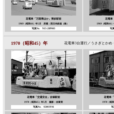
花電車「万国博ほか」
博多駅前
花電車
1969（昭和44）年5月 所蔵：西日本鉄道（株）
1969（昭和4
写真No.
N15-28P003
写
1970（昭和45）年
花電車3台運行／うさぎとかめ
花電車「交通安全」
吉塚駅前
花電車「
1970（昭和45）年5月 撮影：吉富実
1970（昭
写真No.
S5003Y01
写