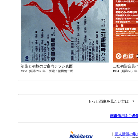
初詣と初旅のご案内チラシ表面
三社初詣会員
1953（昭和28）年 所蔵：益田啓一郎
1984（昭和59）
もっと画像を見たい方は
>
画像借用をご希
｜
個人情報の取