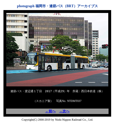
photograph 福岡市・連節バス（BRT）アーカイブス
連節バス・渡辺通１丁目 2017（平成29）年 所蔵：西日本鉄道（株）
（スカニア製） 写真No. NTDMT037
←前へ
→次へ
Copyright(C) 2000-2019 by Nishi-Nippon Railroad Co., Ltd.