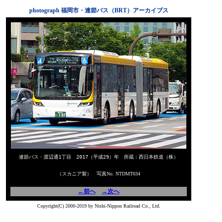
photograph 福岡市・連節バス（BRT）アーカイブス
連節バス・渡辺通1丁目 2017（平成29）年 所蔵：西日本鉄道（株）
（スカニア製） 写真No. NTDMT034
←前へ
→次へ
Copyright(C) 2000-2019 by Nishi-Nippon Railroad Co., Ltd.