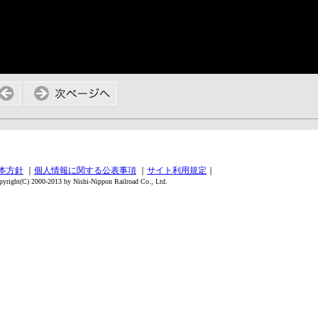
本方針
｜
個人情報に関する公表事項
｜
サイト利用規定
｜
00-2013 by Nishi-Nippon Railroad Co., Ltd.