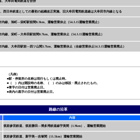
道、大牟田電気軌道を合併
併、西日本鉄道としての最初の組織改正実施、旧大牟田電気軌道線は大牟田市内線となる
内線、旭町—栄町駅前間0.3km、運輸営業休止（54.3.15運輸営業廃止）
内線、栄町—大牟田駅前間0.7km、運輸営業休止（54.3.15運輸営業廃止）
内線、大牟田駅前—四ツ山間3.7km、運輸営業休止（全線営業休止54.3.15運輸営業廃止）
（凡例）
■駅・停留所の名称は現行もしくは廃止時。
■（ ）内は開設時の名称、（ ）のみは移設・廃止されたもの。
■青字の日付は営業廃止日。
■表内の黒字の日付は営業廃止日。
路線の沿革
内容
筑前参宮鉄道、筑前勝田—博多湾鉄道線宇美間（1.9km）、運輸営業開始
筑前参宮鉄道、新宇美—吉塚間（11.5km）運輸営業開始