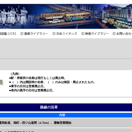
（凡例）
■駅・停留所の名称は現行もしくは廃止時。
■（ ）内は開設時の名称、（ ）のみは移設・廃止されたもの。
■青字の日付は営業廃止日。
■表内の黒字の日付は営業廃止日。
路線の沿革
内容
電気軌道、旭町—四ツ山道間（4.7km）、運輸営業開始