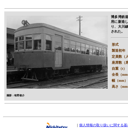
博多湾鉄
用に新造
り、大川
された。
形式
製造初年
定員数（
座席数（
自重（t）
全長（mm
幅（mm）
高さ（mm
撮影：牧野俊介
｜
個人情報の取り扱いに関する基