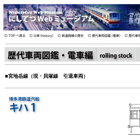
■
宮地岳線（現・貝塚線 引退車両）