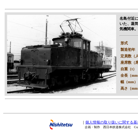
名島付近
いた、蒸
気機関車。
形式
製造初年
定員数（
座席数（
自重（t）
全長（mm
幅（mm）
高さ（mm
｜
個人情報の取り扱いに関する基
企画・制作 西日本鉄道株式会社 Copyright(C) 20