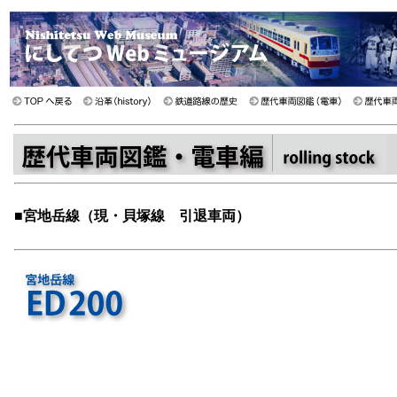
■
宮地岳線（現・貝塚線 引退車両）