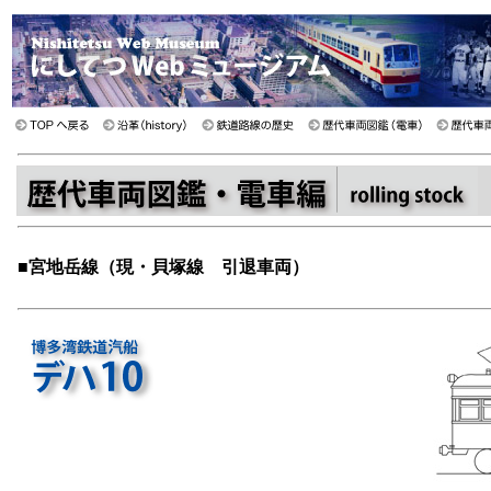
■
宮地岳線（現・貝塚線 引退車両）