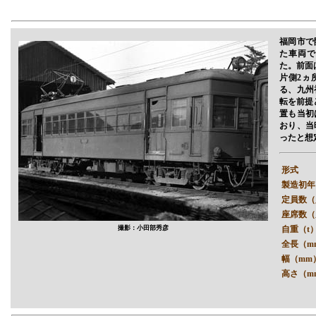
福岡市で
た車両で
た。前面
片側2ヵ
る、九州
転を前提
置も当初
おり、当
ったと想
形式
製造初年
定員数（
座席数（
撮影：小田部秀彦
自重（t
全長（m
幅（mm
高さ（m