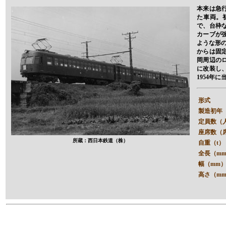
本来は急
た車両。
で、台枠
カーブが
ような形
からは固
岡周辺の
に改装し
1954年
形式
製造初年
定員数（
座席数（
所蔵：西日本鉄道（株）
自重（t）
全長（m
幅（mm
高さ（m