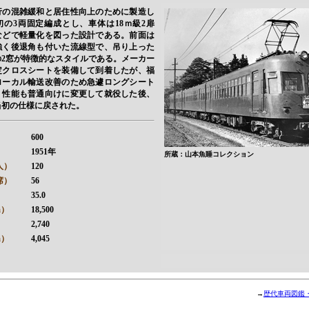
行の混雑緩和と居住性向上のために製造し
初の3両固定編成とし、車体は18ｍ級2扉
などで軽量化を図った設計である。前面は
強く後退角も付いた流線型で、吊り上った
の2窓が特徴的なスタイルである。メーカー
定クロスシートを装備して到着したが、福
ローカル輸送改善のため急遽ロングシート
、性能も普通向けに変更して就役した後、
に当初の仕様に戻された。
600
1951年
所蔵：山本魚睡コレクション
人）
120
席）
56
35.0
m）
18,500
）
2,740
m）
4,045
→
歴代車両図鑑・