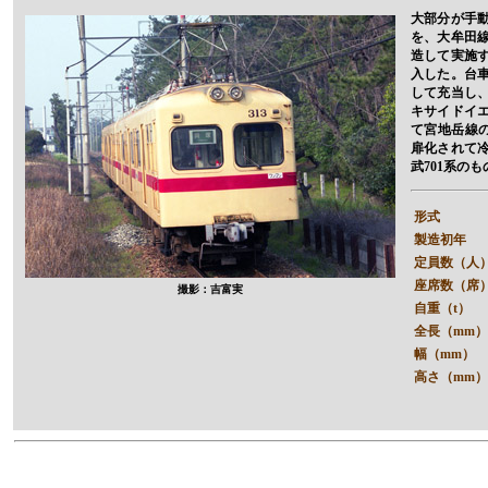
大部分が手
を、大牟田
造して実施す
入した。台
して充当し、
キサイドイ
て宮地岳線
扉化されて
武701系の
形式
製造初年
定員数（人
座席数（席
撮影：吉富実
自重（t）
全長（mm）
幅（mm）
高さ（mm）