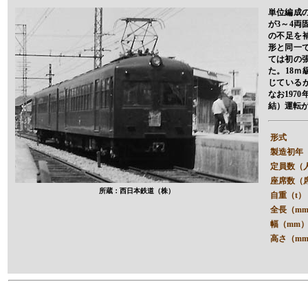
単位編成の
が3～4
の不足を
形と同一
ては初の
た。18ｍ
じている
なお197
結）運転
形式
製造初年
定員数（
座席数（
所蔵：西日本鉄道（株）
自重（t）
全長（m
幅（mm
高さ（m