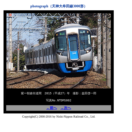
photograph（天神大牟田線3000形）
紫ー朝倉街道間 2015（平成27）年 撮影：益田啓一郎
写真No.NTDMS002
←前へ
→次へ
Copyright(C) 2000-2016 by Nishi-Nippon Railroad Co., Ltd.