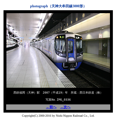
photograph（天神大牟田線3000形）
西鉄福岡（天神）駅 2007（平成19）年 所蔵：西日本鉄道（株）
写真No.IMG_0336
←前へ
→次へ
Copyright(C) 2000-2016 by Nishi-Nippon Railroad Co., Ltd.