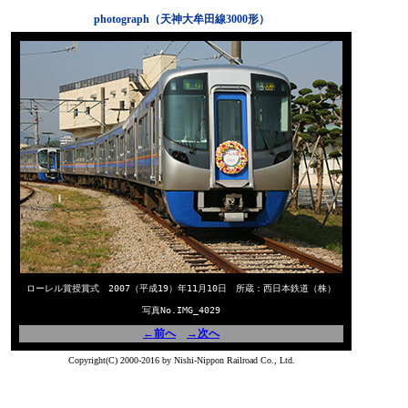
photograph（天神大牟田線3000形）
ローレル賞授賞式 2007（平成19）年11月10日 所蔵：西日本鉄道（株）
写真No.IMG_4029
←前へ
→次へ
Copyright(C) 2000-2016 by Nishi-Nippon Railroad Co., Ltd.