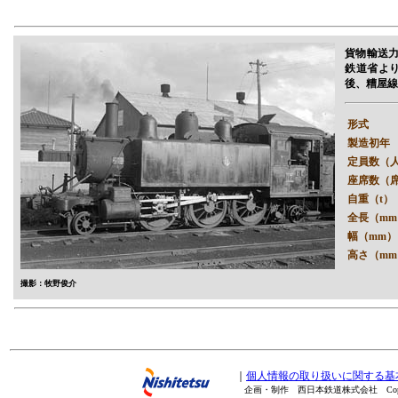
貨物輸送
鉄道省よ
後、糟屋線
形式
製造初年
定員数（
座席数（
自重（t）
全長（mm
幅（mm）
高さ（mm
撮影：牧野俊介
｜
個人情報の取り扱いに関する基
企画・制作 西日本鉄道株式会社 Copyright(C) 20