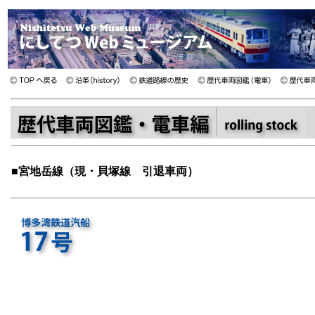
■
宮地岳線（現・貝塚線 引退車両）