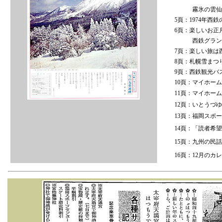
霧氷の雲仙へ／
5頁：1974年
6頁：楽しいお正
西鉄グランドホ
7頁：楽しい旅は
8頁：札幌雪まつ
9頁：西鉄観光バ
10頁：マイホー
11頁：マイホー
12頁：いとうづ
13頁：福岡スポ
14頁：「読者希
15頁：九州の民
16頁：12月のカ