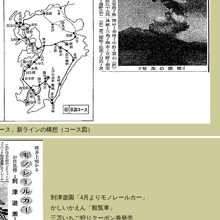
コース」新ラインの構想（コース図）
到津遊園「4月よりモノレールカー」
かしいかえん「観覧車」
三苫いちご狩りクーポン券発売