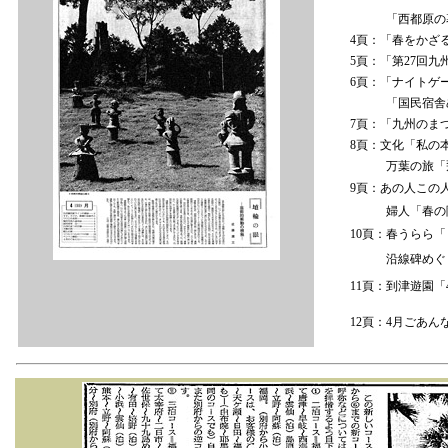
「西都原の暮色
4頁：「春をかざ
5頁：「第27回
6頁：「ナイトゲ
「国民宿舎めぐ
7頁：「九州のま
8頁：文化「私の
万葉の旅「飛幡
9頁：あの人この
婦人「春の陽ざ
10頁：春うらら
沿線碑めぐり「
11頁：到津遊園
12頁：4月ごあ