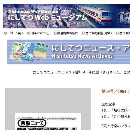
にしてつニュースは1959（昭和34）年に創刊されました。
第59号／1964
主な記事
1頁：「埴輪の眼
2頁：「九州観光
3頁：行楽のプラ