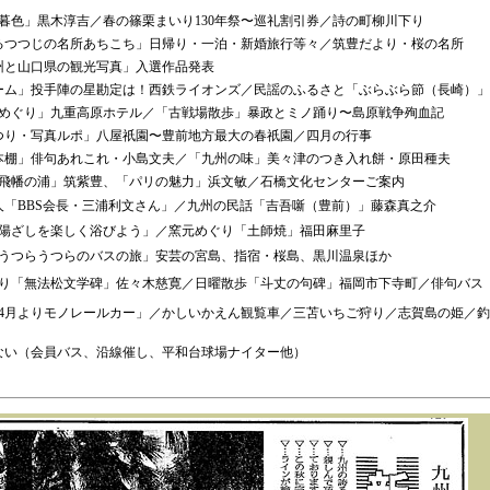
」黒木淳吉／春の篠栗まいり130年祭〜巡礼割引券／詩の町柳川下り
るつつじの名所あちこち」日帰り・一泊・新婚旅行等々／筑豊だより・桜の名所
九州と山口県の観光写真」入選作品発表
ーム」投手陣の星勘定は！西鉄ライオンズ／民謡のふるさと「ぶらぶら節（長崎）」
り」九重高原ホテル／「古戦場散歩」暴政とミノ踊り〜島原戦争殉血記
つり・写真ルポ」八屋祇園〜豊前地方最大の春祇園／四月の行事
本棚」俳句あれこれ・小島文夫／「九州の味」美々津のつき入れ餅・原田種夫
の浦」筑紫豊、「パリの魅力」浜文敏／石橋文化センターご案内
人「BBS会長・三浦利文さん」／九州の民話「吉吾噺（豊前）」藤森真之介
しを楽しく浴びよう」／窯元めぐり「土師焼」福田麻里子
「うつらうつらのバスの旅」安芸の宮島、指宿・桜島、黒川温泉ほか
無法松文学碑」佐々木慈寛／日曜散歩「斗丈の句碑」福岡市下寺町／俳句バス
「4月よりモノレールカー」／かしいかえん観覧車／三苫いちご狩り／志賀島の姫／釣
んない（会員バス、沿線催し、平和台球場ナイター他）