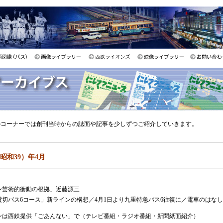
このコーナーでは創刊当時からの誌面や記事を少しずつご紹介していきます。
（昭和39）年4月
〜芸術的衝動の根拠」近藤源三
貸切バス6コース」新ラインの構想／4月1日より九重特急バス6往復に／電車のはなし
ンは西鉄提供「ごあんない」で（テレビ番組・ラジオ番組・新聞紙面紹介）