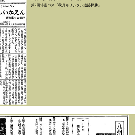
第2回俳諧バス「秋月キリシタン遺跡探勝」