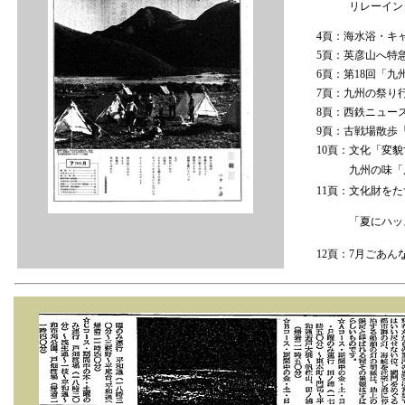
リレーインタビ
4頁：海水浴・キ
5頁：英彦山へ特
6頁：第18回「
7頁：九州の祭り
8頁：西鉄ニュー
9頁：古戦場散歩
10頁：文化「変
九州の味「鹿児
11頁：文化財を
「夏にハッス
12頁：7月ごあ