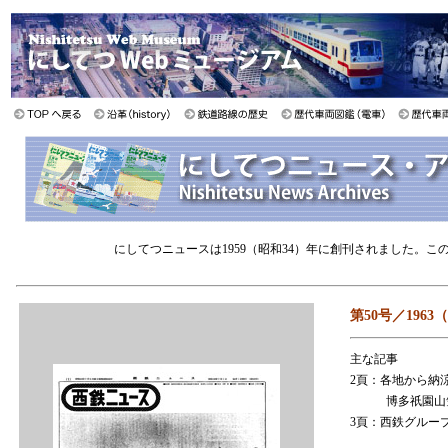
にしてつニュースは1959（昭和34）年に創刊されました。
第50号／1963
主な記事
2頁：各地から納
博多祇園山笠め
3頁：西鉄グルー