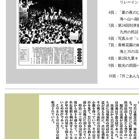
リレーインタビ
4頁：「夏の夜の
海へ山へ臨時バ
5頁：第24回到
九州の民話と伝
6頁：写真ルポ「
7頁：香椎花園の
海と川の涼風地
8頁：第2回九重
9頁：観光の四国
10頁：7月ごあ