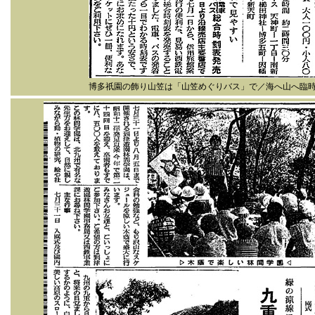
博多祇園の飾り山笠は「山笠めぐりバス」で／海へ山へ臨