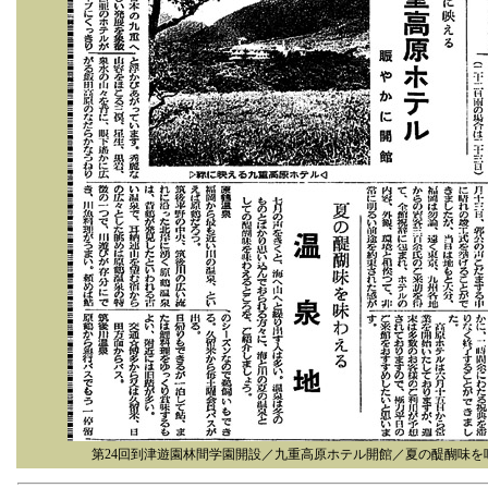
第24回到津遊園林間学園開設／九重高原ホテル開館／夏の醍醐味を