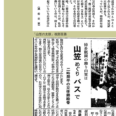
「山笠の太鼓」祝部至善