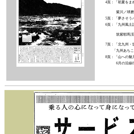
4頁：「初夏をま
紫川／球磨
5頁：「夢さそう
6頁：「九州風土
筑紫耶馬渓へ臨
7頁：「北九州・
「九州あちこち
8頁：「山への魅
6月の沿線行