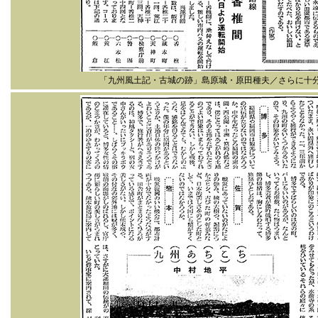
「九州風土記・古城の跡」島原城・原田種夫／さらに十