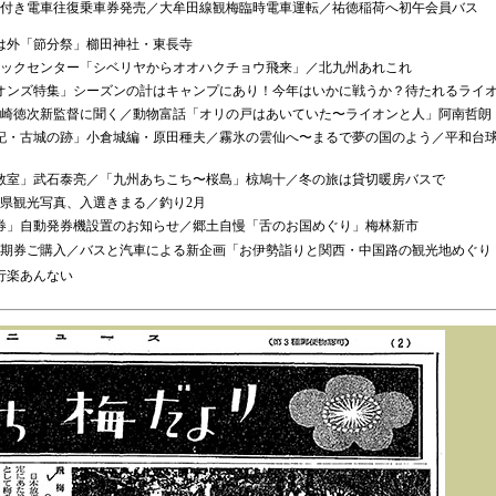
電車往復乗車券発売／大牟田線観梅臨時電車運転／祐徳稲荷へ初午会員バス
は外「節分祭」櫛田神社・東長寺
センター「シベリヤからオオハクチョウ飛来」／北九州あれこれ
オンズ特集」シーズンの計はキャンプにあり！今年はいかに戦うか？待たれるライ
次新監督に聞く／動物富話「オリの戸はあいていた〜ライオンと人」阿南哲朗
記・古城の跡」小倉城編・原田種夫／霧氷の雲仙へ〜まるで夢の国のよう／平和台
教室」武石泰亮／「九州あちこち〜桜島」椋鳩十／冬の旅は貸切暖房バスで
光写真、入選きまる／釣り2月
券」自動発券機設置のお知らせ／郷土自慢「舌のお国めぐり」梅林新市
ご購入／バスと汽車による新企画「お伊勢詣りと関西・中国路の観光地めぐり
楽あんない