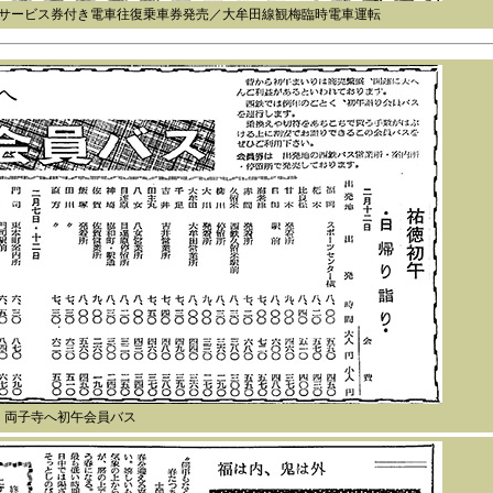
サービス券付き電車往復乗車券発売／大牟田線観梅臨時電車運転
・両子寺へ初午会員バス