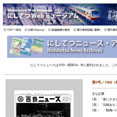
にしてつニュースは1959（昭和34）年に創刊されました。
第9号／1960
主な記事
1頁：「春にさき
2頁：「沿線あち
3頁： 「観梅バ