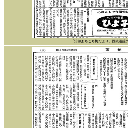
「沿線あちこち梅だより」西鉄沿線