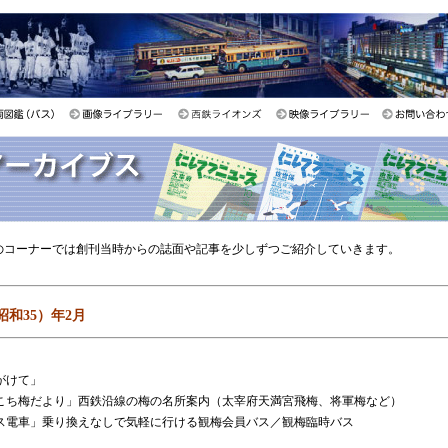
このコーナーでは創刊当時からの誌面や記事を少しずつご紹介していきます。
（昭和35）年2月
がけて」
こち梅だより」西鉄沿線の梅の名所案内（太宰府天満宮飛梅、将軍梅など）
ス電車」乗り換えなしで気軽に行ける観梅会員バス／観梅臨時バス