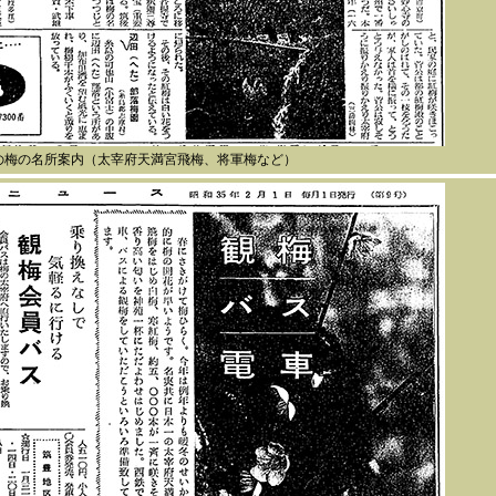
の梅の名所案内（太宰府天満宮飛梅、将軍梅など）