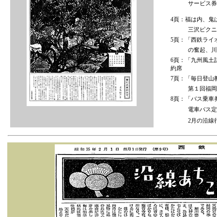
サービス券付き
4頁：福は内、鬼
三沢ピクニック
5頁：「西鉄ライ
の奮起、川崎徳
6頁：「九州風土
約席
7頁：「毎日登山
第１回福岡県観
8頁：「バス乗車
電車バス定期券
2月の沿線行