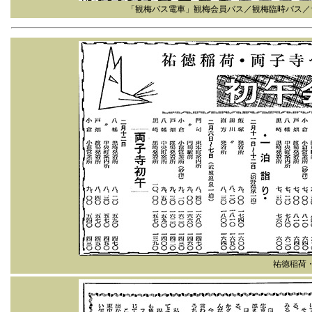
「観梅バス電車」観梅会員バス／観梅臨時バス／
祐徳稲荷