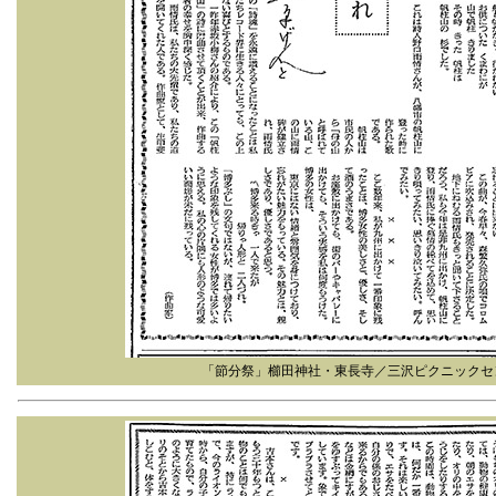
「節分祭」櫛田神社・東長寺／三沢ピクニックセ