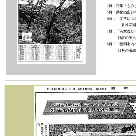
4頁：特集「もみ
5頁：動物楢山節
6頁：「文学につ
「香椎花園バラ
7頁：「有意義だ
好評の第六回毎
8頁：「福岡市内
11月の沿線