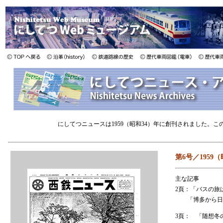
にしてつニュースは1959（昭和34）年に創刊されました。
第6号／1959（
主な記事
2頁：「バスの旅
「博多から日帰
3頁： 「随想冬